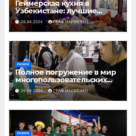
Геймерская кухня в
Узбекистане: лучшие
рецепты для перерывов
26.04.2024
ГРАФ НАУМЕНКО
между сессиями игр
РАЗНОЕ
Полное погружение в мир
многопользовательских
онлайн-игр в Узбекистане
26.04.2024
ГРАФ НАУМЕНКО
РАЗНОЕ